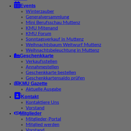

Events
Winterzauber
Generalversammlung
Mini Berufsschau Muttenz
KMU Mitenand
KMU Forum
Sonntagsverkauf in Muttenz
Weihnachtsbaum Weitwurf Muttenz
Weihnachtsbeleuchtung in Muttenz
Geschenkkarte
Verkaufsstellen
Annahmestellen
Geschenkkarte bestellen
Geschenkkartensaldo prüfen
KMU Gazette
Aktuelle Ausgabe

Kontakt
Kontaktiere Uns
Vorstand
Mitglieder
Mitglieder-Portal
Mitglied werden
Vorstand